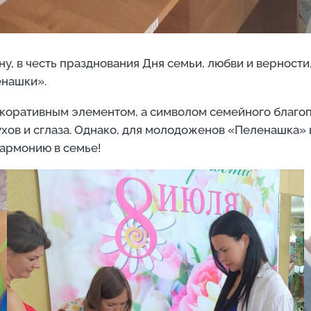
ону, в честь празднования Дня семьи, любви и вернос
енашки».
екоративным элементом, а символом семейного благопол
ухов и сглаза. Однако, для молодоженов «Пеленашка» и
гармонию в семье!