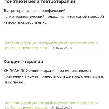
Понятие и цели театротерапии
и
и
Театротерапия как специфический
н
психотерапевтический подход является самой молодой
о
из всех экспрессивных...
в
о
с
т
Методики коррекции расстройств аутистического спектра
,
О
РАС
,
Раннее вмешательство
19.07.2024
и
Холдинг-терапия
ВНИМАНИЕ: Холдинг-терапия при неправильном
применении может принести больше вреда, чем пользы.
Никогда не...
Методики коррекции расстройств аутистического спектра
,
О
РАС
,
Раннее вмешательство
19.07.2024