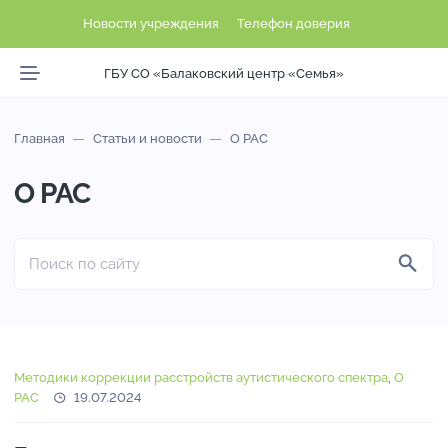
Новости учреждения
Телефон доверия
ГБУ СО «Балаковский центр «Семья»
Главная
Статьи и новости
О РАС
О РАС
С
т
Методики коррекции расстройств аутистического спектра
,
О
а
РАС
19.07.2024
т
ь