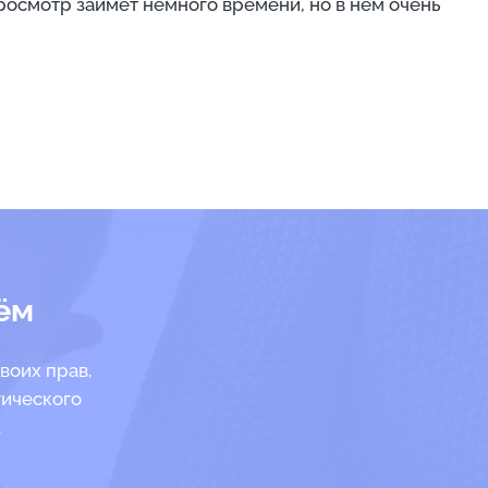
смотр займёт немного времени, но в нём очень
ём
воих прав,
гического
.