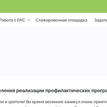
Работа с РАС
Стажировочная площадка
Задат
еления реализации профилактических прог
ели и зрители! Во время весенних каникул очень прия