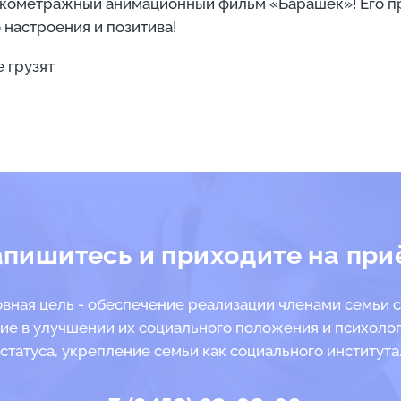
кометражный анимационный фильм «Барашек»! Его про
настроения и позитива!
 грузят
апишитесь и приходите на при
вная цель - обеспечение реализации членами семьи с
ие в улучшении их социального положения и психоло
статуса, укрепление семьи как социального института