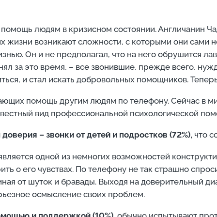
 помощь людям в кризисном состоянии. Англичанин Чад
х жизни возникают сложности, с которыми они сами не
знью. Он и не предполагал, что на него обрушится ла
ял за это время, – все звонившие, прежде всего, ну
иться, и стал искать добровольных помощников. Теперь
ающих помощь другим людям по телефону. Сейчас в ми
звестный вид профессиональной психологической пом
доверия – звонки от детей и подростков (72%),
что с
является одной из немногих возможностей конструкт
 о его чувствах. По телефону не так страшно спрос
ная от шуток и бравады. Выходя на доверительный ди
рьезное осмысление своих проблем.
омощью и поддержкой (10%),
обычно испытывают проти