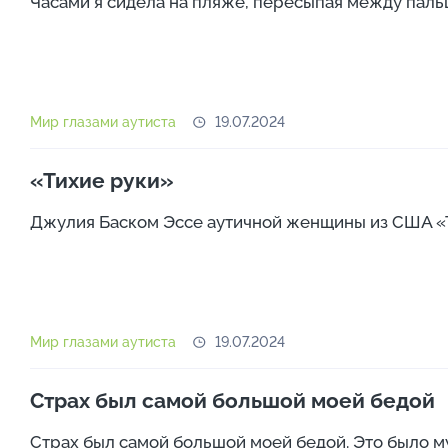
Часами я сидела на пляже, пересыпая между пальца
Мир глазами аутиста
19.07.2024
«Тихие руки»
Джулия Баском Эссе аутичной женщины из США «Ти
Мир глазами аутиста
19.07.2024
Страх был самой большой моей бедой
Страх был самой большой моей бедой. Это было муч