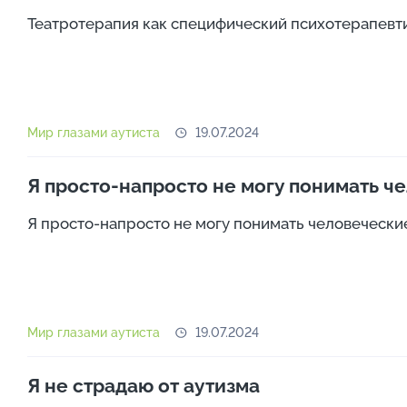
и
Театротерапия как специфический психотерапевти
и
н
о
в
о
Мир глазами аутиста
19.07.2024
с
т
Я просто-напросто не могу понимать ч
и
Я просто-напросто не могу понимать человеческие э
Мир глазами аутиста
19.07.2024
Я не страдаю от аутизма