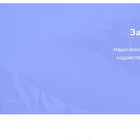
З
Наша осно
содейств