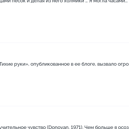
ми песок и делая из него холмики … Я могла часами...
хие руки», опубликованное в ее блоге, вызвало огром
ительное чувство (Donovan, 1971). Чем больше я осозн