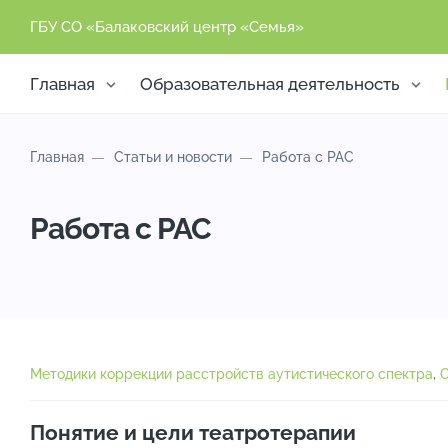
ГБУ СО «Балаковский центр «Семья»
Главная
Образовательная деятельность
Главная
Статьи и новости
Работа с РАС
Работа с РАС
С
т
Методики коррекции расстройств аутистического спектра
,
а
т
Понятие и цели театротерапии
ь