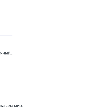
ный...
авала мир...