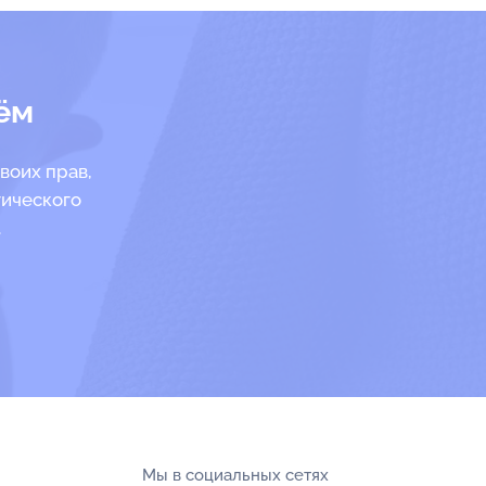
ём
воих прав,
гического
.
Мы в социальных сетях