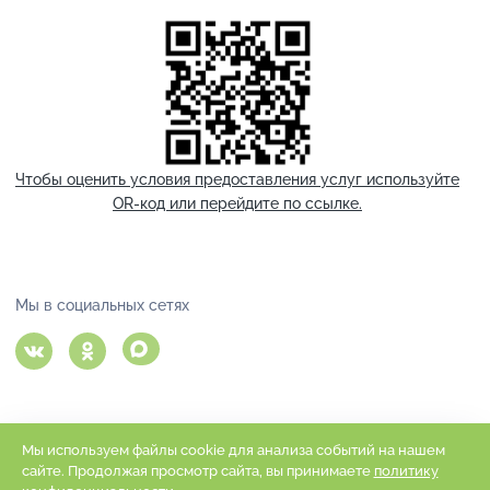
Чтобы оценить условия предоставления услуг используйте
OR-код или перейдите по ссылке.
Мы в социальных сетях
Мы используем файлы cookie для анализа событий на нашем
сайте. Продолжая просмотр сайта, вы принимаете
политику
ГБУ СО «Балаковский центр «Семья» © 2001 -
2026