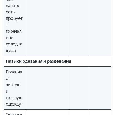
начать
есть,
пробует
:
горячая
или
холодна
я еда
Навыки одевания и раздевания
Различа
ет
чистую
и
грязную
одежду
Одевает