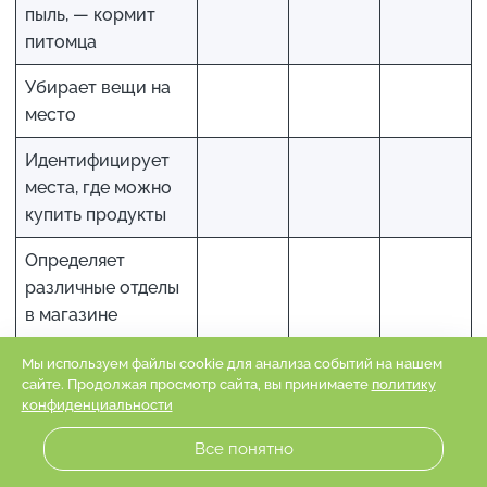
пыль, — кормит
питомца
Убирает вещи на
место
Идентифицирует
места, где можно
купить продукты
Определяет
различные отделы
в магазине
При
Мы используем файлы cookie для анализа событий на нашем
сайте. Продолжая просмотр сайта, вы принимаете
политику
необходимости
конфиденциальности
обращается за
помощью к
Все понятно
работникам