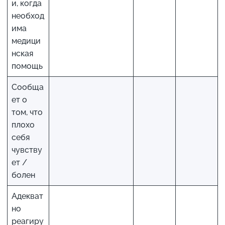
и, когда
необход
има
медици
нская
помощь
Сообща
ет о
том, что
плохо
себя
чувству
ет /
болен
Адекват
но
реагиру