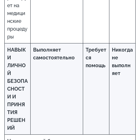
ет на
медици
нские
процеду
ры
НАВЫК
Выполняет
Требует
Никогда
И
самостоятельно
ся
не
ЛИЧНО
помощь
выполн
Й
яет
БЕЗОПА
СНОСТ
И
И
ПРИНЯ
ТИЯ
РЕШЕН
ИЙ