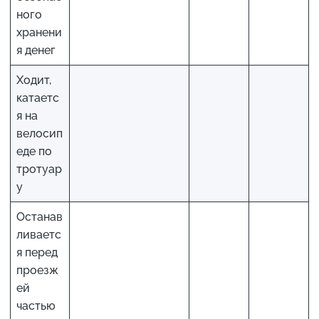
ного
хранени
я денег
Ходит,
катаетс
я на
велосип
еде по
тротуар
у
Останав
ливаетс
я перед
проезж
ей
частью