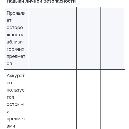
Навыки личной безопасности
Проявля
ет
осторо
жность
вблизи
горячих
предмет
ов
Аккурат
но
пользуе
тся
острым
и
предмет
ами