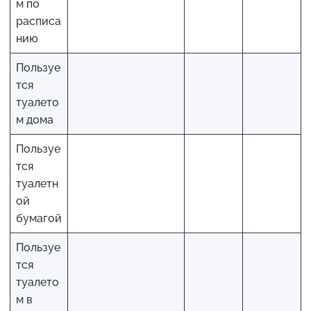
м по
расписа
нию
Пользуе
тся
туалето
м дома
Пользуе
тся
туалетн
ой
бумагой
Пользуе
тся
туалето
м в