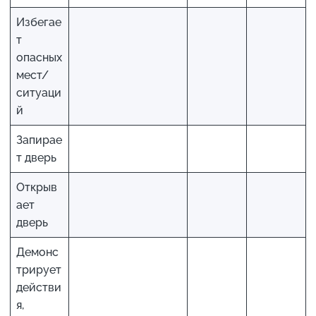
Избегае
т
опасных
мест/
ситуаци
й
Запирае
т дверь
Открыв
ает
дверь
Демонс
трирует
действи
я,