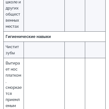
школе и
других
общест
венных
местах
Гигиенические навыки
Чистит
зубы
Вытира
ет нос
платком
,
сморкае
тся
приемл
емым