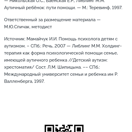
— Никольская О.С., Баенская Е.Р., Либлинг М.М.
Аутичный ребёнок: пути помощи. — М.: Теревинф, 1997.
Ответственный за размещение материала —
М.Ю.Спичак, методист
Источник: Мамайчук И.И. Помощь психолога детям с
аутизмом. – СПб.: Речь, 2007 — Либлинг М.М. Холдинг-
терапия как форма психологической помощи семье,
имеющей аутичного ребенка //Детский аутизм:
хрестоматия/ Сост. Л.М. Шипицына. –– СПб.:
Международный университет семьи и ребенка им Р.
Валленберга, 1997.