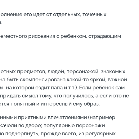
олнение его идет от отдельных, точечных
.
овместного рисования с ребенком, страдающим
етных предметов, людей, персонажей, знакомых
жна быть скомпенсирована какой-то яркой, важной
на которой ездит папа и т.п.). Если ребенок сам
ридать смысл тому, что получилось, а если это не
ается понятный и интересный ему образ.
танными приятными впечатлениями (например,
е качели во дворе; популярные персонажи
но подчерпнуть, прежде всего, из регулярных