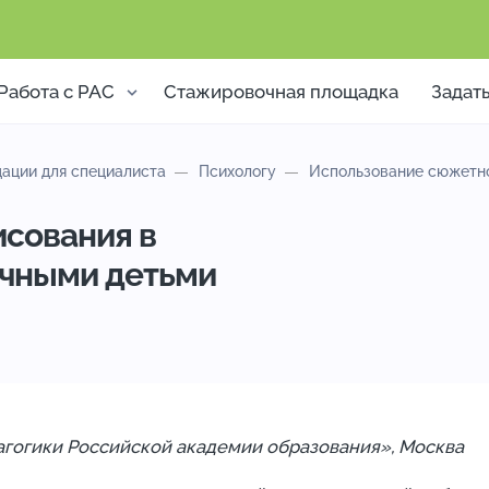
Работа с РАС
Стажировочная площадка
Задат
ации для специалиста
Психологу
Использование сюжетно
сования в
ичными детьми
агогики Российской академии образования», Москва