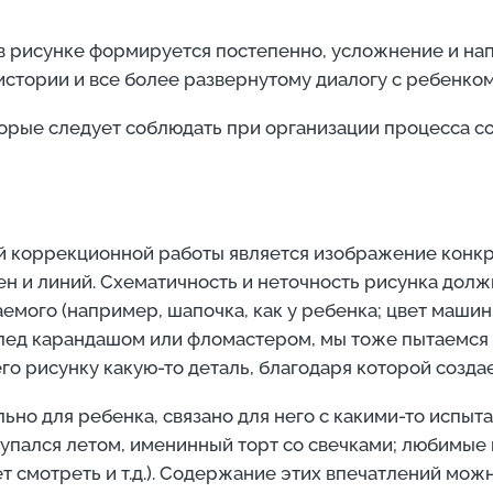
 в рисунке формируется постепенно, усложнение и нап
истории и все более развернутому диалогу с ребенком
рые следует соблюдать при организации процесса с
й коррекционной работы является изображение конкр
ен и линий. Схематичность и неточность рисунка дол
го (например, шапочка, как у ребенка; цвет машины, 
след карандашом или фломастером, мы тоже пытаемся п
его рисунку какую-то деталь, благодаря которой созд
но для ребенка, связано для него с какими-то испы
 купался летом, именинный торт со свечками; любимы
 смотреть и т.д.). Содержание этих впечатлений мож