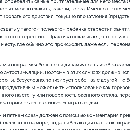
определить самые притягательные для него места (в 
оторых можно скакать, качели, горка. Именно в этих 
тировать его действия, текущие впечатления (придат
 создать у такого «полевого» ребенка стереотип занят
 этого стереотипа. Практика показывает, что регуля
у месту, где обычно это происходит, даже если перво
ы мы опираемся больше на динамичность изображаемог
о аутостимуляции. Поэтому в этих случаях должна исп
ороны, безусловно, тонизирует ребенка, с другой – с
Продуктивным может быть использование как горизонт
нного на стену или поверхность оконного стекла, пе
ка привлекает, в основном, игра с водой.
 и пятнам сразу должен с помощью комментария при
(плеск волн на море; вода, набегающая на песок; игр