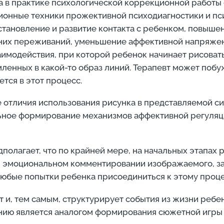
ка в практике психологической коррекционной работ
ионные техники прожективной психодиагностики и пси
тановление и развитие контакта с ребенком, повышени
нних переживаний, уменьшение аффективной напряженн
аимодействия, при которой ребенок начинает рисоват
ленных в какой-то образ линий. Терапевт может побу
тся в этот процесс.
 отличия использования рисунка в представляемой 
льное формирование механизмов аффективной регуляц
лагает, что по крайней мере, на начальных этапах ри
м эмоциональном комментировании изображаемого, зад
любые попытки ребенка присоединиться к этому проце
т и, тем самым, структурирует события из жизни ребе
ю является аналогом формирования сюжетной игры и с