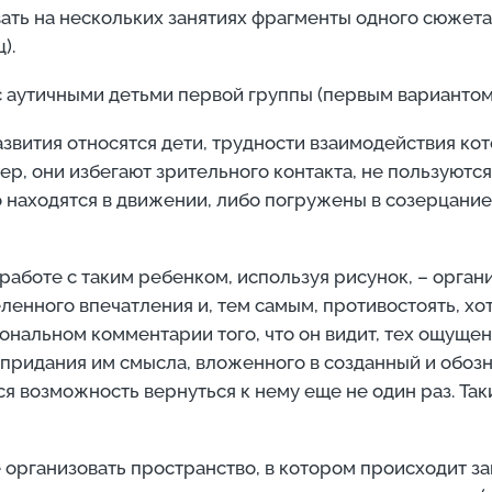
ать на нескольких занятиях фрагменты одного сюжета
).
 аутичными детьми первой группы (первым вариантом
азвития относятся дети, трудности взаимодействия к
ер, они избегают зрительного контакта, не пользуютс
о находятся в движении, либо погружены в созерцание
работе с таким ребенком, используя рисунок, – орга
енного впечатления и, тем самым, противостоять, х
ональном комментарии того, что он видит, тех ощуще
придания им смысла, вложенного в созданный и обозн
ся возможность вернуться к нему еще не один раз. Та
е организовать пространство, в котором происходит з