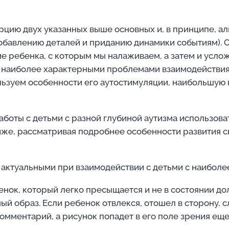
цию двух указанных выше основных и, в принципе, а
бавлению деталей и приданию динамики событиям). Он
ие ребенка, с которым мы налаживаем, а затем и усло
 наиболее характерными проблемами взаимодействия 
льзуем особенности его аутостимуляции, наибольшую
аботы с детьми с разной глубиной аутизма использоват
иже, рассматривая подробнее особенности развития 
актуальными при взаимодействии с детьми с наиболе
бенок, который легко пресыщается и не в состоянии до
ный образ. Если ребенок отвлекся, отошел в сторону,
омментарий, а рисунок попадет в его поле зрения еще