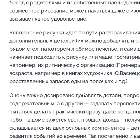
бесед с родителями и из собственных наблюдений 
совместное рисование может начаться даже с изо
вызывает явное удовольствие.
Усложнение рисунка идет по пути разворачиван
дополнительных деталей (их можно добавлять и к 
рядом стол, на котором любимое печенье, и сама д
начинает подходить к рисунку или чаще посматрив
например, их ритмическую организацию (Примеры
возраста, например в книгах художника Ю.Васнецов
расставленных запасов еды на полочках и т.д.).
Очень важно дозировано добавлять детали, подро
содержательным, а с другой — задавать перспект
пытаться делать практически сразу, даже когда п
небо – в доме зажегся свет, прошел дождь – полу
складывается из двух основных компонентов – д
развития событий во времени. Так постепенно и 