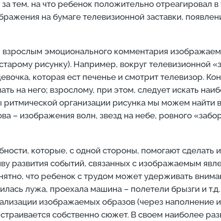
за тем, на что ребенок положительно отреагировал в т
бражения на бумаге телевизионной заставки, появлен
ия взрослым эмоционального комментария изображае
старому рисунку). Например, вокруг телевизионной «
евочка, которая ест печенье и смотрит телевизор. Кон
ать на него; взрослому, при этом, следует искать на
 ритмической организации рисунка мы можем найти в
а – изображения волн, звезд на небе, ровного «забор
бности, которые, с одной стороны, помогают сделать
иву развития событий, связанных с изображаемым явл
онятно, что ребенок с трудом может удерживать вним
чилась лужа, проехала машина – полетели брызги и т.
етализации изображаемых образов (через наполнение 
выстраивается собственно сюжет. В своем наиболее р