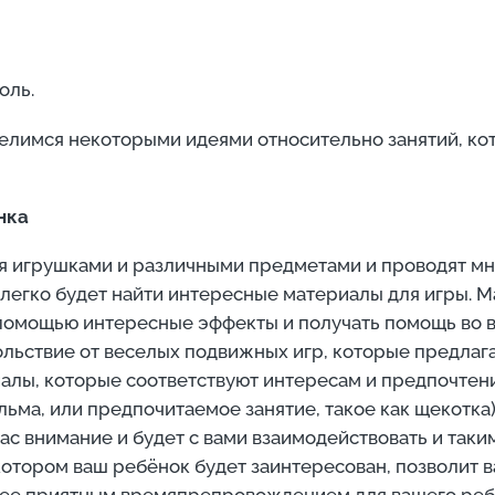
оль.
делимся некоторыми идеями относительно занятий, к
нка
 игрушками и различными предметами и проводят мно
, легко будет найти интересные материалы для игры. М
х помощью интересные эффекты и получать помощь во 
вольствие от веселых подвижных игр, которые предлаг
иалы, которые соответствуют интересам и предпочтен
а, или предпочитаемое занятие, такое как щекотка),
вас внимание и будет с вами взаимодействовать и так
отором ваш ребёнок будет заинтересован, позволит в
лее приятным времяпрепровождением для вашего реб