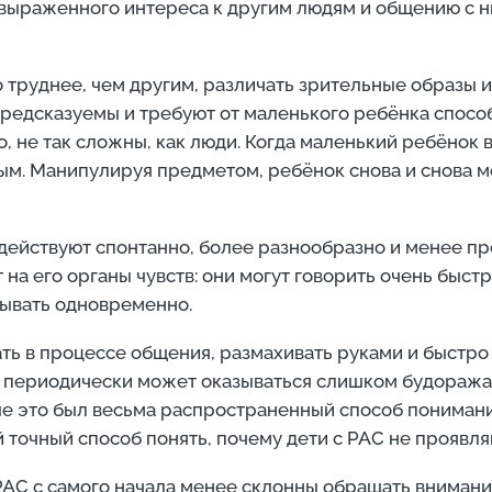
 выраженного интереса к другим людям и общению с н
о труднее, чем другим, различать зрительные образы 
редсказуемы и требуют от маленького ребёнка способ
 не так сложны, как люди. Когда маленький ребёнок в
ым. Манипулируя предметом, ребёнок снова и снова м
действуют спонтанно, более разнообразно и менее пр
его органы чувств: они могут говорить очень быстро 
ывать одновременно.
ть в процессе общения, размахивать руками и быстро
я периодически может оказываться слишком будоражаще
ше это был весьма распространенный способ понимани
 точный способ понять, почему дети с РАС не проявля
РАС с самого начала менее склонны обращать внимани