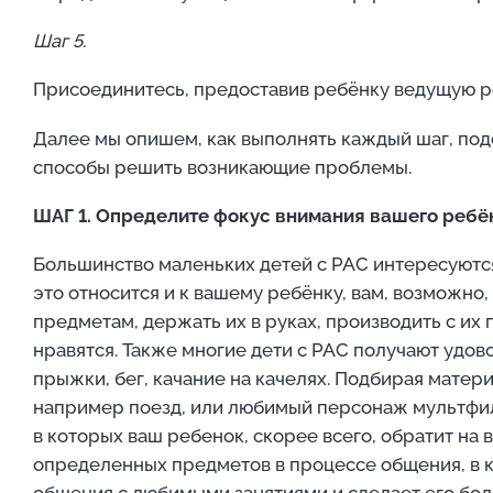
Шаг 5.
Присоединитесь, предоставив ребёнку ведущую р
Далее мы опишем, как выполнять каждый шаг, по
способы решить возникающие проблемы.
ШАГ 1. Определите фокус внимания вашего ребё
Большинство маленьких детей с РАС интересуются
это относится и к вашему ребёнку, вам, возможно
предметам, держать их в руках, производить с и
нравятся. Также многие дети с РАС получают удо
прыжки, бег, качание на качелях. Подбирая матер
например поезд, или любимый персонаж мультфильм
в которых ваш ребенок, скорее всего, обратит на 
определенных предметов в процессе общения, в к
общения с любимыми занятиями и сделает его бо