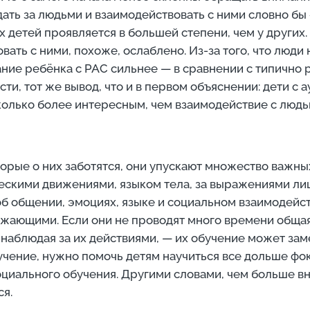
ь за людьми и взаимодействовать с ними словно бы «
х детей проявляется в большей степени, чем у други
ать с ними, похоже, ослаблено. Из-за того, что люди 
ание ребёнка с РАС сильнее — в сравнении с типичн
сти, тот же вывод, что и в первом объяснении: дети с
колько более интересным, чем взаимодействие с людь
торые о них заботятся, они упускают множество важн
ческими движениями, языком тела, за выражениями лица
 об общении, эмоциях, языке и социальном взаимодейс
жающими. Если они не проводят много времени общая
и наблюдая за их действиями, — их обучение может за
учение, нужно помочь детям научиться все дольше фок
социального обучения. Другими словами, чем больше в
ся.