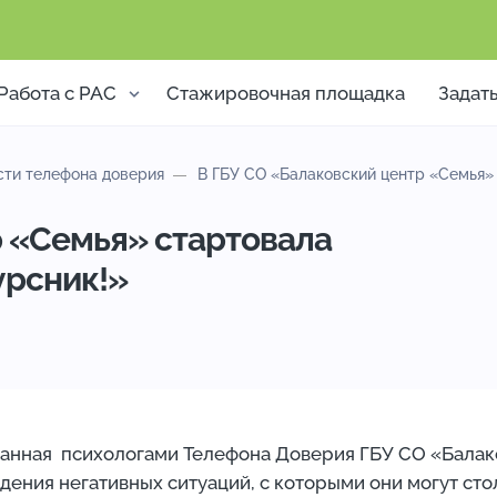
Работа с РАС
Стажировочная площадка
Задат
сти телефона доверия
В ГБУ СО «Балаковский центр «Семья» 
р «Семья» стартовала
урсник!»
ованная психологами Телефона Доверия ГБУ СО «Бала
ения негативных ситуаций, с которыми они могут стол